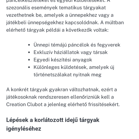
páncélkészleteket és egyedi küldetéseket. A
szezonális események tematikus tárgyakat
vezethetnek be, amelyek a ünnepekhez vagy a
játékbeli ünnepségekhez kapcsolódnak. A múltban
elérhető tárgyak példái a következők voltak:
Ünnepi témájú páncélok és fegyverek
Exkluzív háziállatok vagy társak
Egyedi készítési anyagok
Különleges küldetések, amelyek új
történetszálakat nyitnak meg
A konkrét tárgyak gyakran változhatnak, ezért a
játékosoknak rendszeresen ellenőrizniük kell a
Creation Clubot a jelenleg elérhető frissítésekért.
Lépések a korlátozott idejű tárgyak
igényléséhez