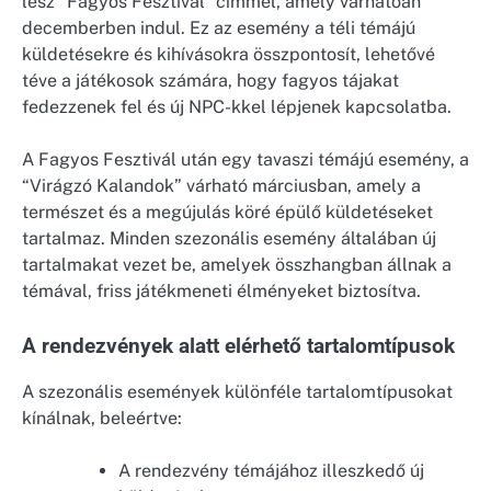
lesz “Fagyos Fesztivál” címmel, amely várhatóan
decemberben indul. Ez az esemény a téli témájú
küldetésekre és kihívásokra összpontosít, lehetővé
téve a játékosok számára, hogy fagyos tájakat
fedezzenek fel és új NPC-kkel lépjenek kapcsolatba.
A Fagyos Fesztivál után egy tavaszi témájú esemény, a
“Virágzó Kalandok” várható márciusban, amely a
természet és a megújulás köré épülő küldetéseket
tartalmaz. Minden szezonális esemény általában új
tartalmakat vezet be, amelyek összhangban állnak a
témával, friss játékmeneti élményeket biztosítva.
A rendezvények alatt elérhető tartalomtípusok
A szezonális események különféle tartalomtípusokat
kínálnak, beleértve:
A rendezvény témájához illeszkedő új