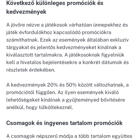
Következő különleges promóciók és
kedvezmények
A jövőre nézve a játékosok várhatóan ünnepekhez és
játék évfordulókhoz kapcsolódó promóciókra
számíthatnak. Ezek az események általában exkluzív
tárgyakat és jelentős kedvezményeket kínálnak a
kiválasztott tartalmakra. A játékosoknak figyelniük
kell a hivatalos bejelentésekre a konkrét dátumok és
részletek érdekében.
A kedvezmények 20% és 50% között változhatnak, a
promóciótól függően. Az ilyen események kiváló
lehetőségeket kínálnak a gyűjteményed bővítésére
anélkül, hogy túlköltekeznél.
Csomagok és ingyenes tartalom promóciók
A csomagok népszerű módja a több tartalom együttes