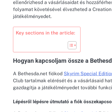
ellenőrizhesd a vásárlásaidat és hozzáférh
folyamat követésével élvezheted a Creation 
játékélményedet.
Key sections in the article:
Hogyan kapcsoljam össze a Bethesda
A Bethesda.net fiókod
Skyrim Special Editio
Club tartalmak elérését és a vásárlásaid ha
gazdagítja a játékélményedet további funkc
Lépésről lépésre útmutató a fiók összekapcs