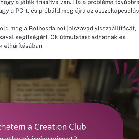
hogy a játék frissítve van. Ha a probléma továbbra
vagy a PC-t, és próbáld meg újra az összekapcsolás
old meg a Bethesda.net jelszavad visszaállítását,
ával segítségért. Ők útmutatást adhatnak és
k elhárításában.