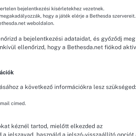
ertelen bejelentkezési kísérletekhez vezetnek.
megakadályozzák, hogy a játék elérje a Bethesda szervereit.
Bethesda.net weboldalon.
nőrizd a bejelentkezési adataidat, és győződj meg
enkívül ellenőrizd, hogy a Bethesda.net fiókod aktí
ációk
ásához a következő információkra lesz szükséged
mail címed.
kat kéznél tartod, mielőtt elkezded az
a jelszavad, használd a jelszó-visszaállító opciót