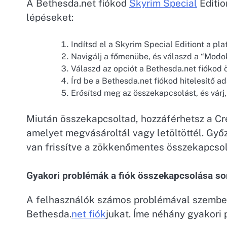
A Bethesda.net fiókod
Skyrim Special
Editio
lépéseket:
Indítsd el a Skyrim Special Editiont a pl
Navigálj a főmenübe, és válaszd a “Modok
Válaszd az opciót a Bethesda.net fiókod
Írd be a Bethesda.net fiókod hitelesítő ad
Erősítsd meg az összekapcsolást, és várj
Miután összekapcsoltad, hozzáférhetsz a Cr
amelyet megvásároltál vagy letöltöttél. Győz
van frissítve a zökkenőmentes összekapcso
Gyakori problémák a fiók összekapcsolása so
A felhasználók számos problémával szembe
Bethesda.
net fiók
jukat. Íme néhány gyakori 