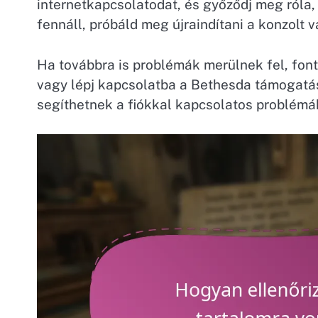
internetkapcsolatodat, és győződj meg róla, 
fennáll, próbáld meg újraindítani a konzolt 
Ha továbbra is problémák merülnek fel, font
vagy lépj kapcsolatba a Bethesda támogatás
segíthetnek a fiókkal kapcsolatos problémá