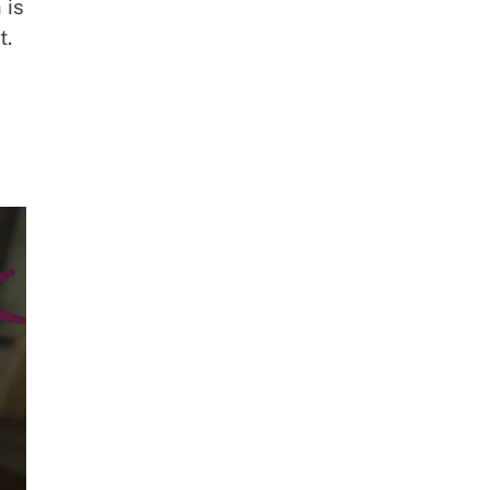
 is
t.