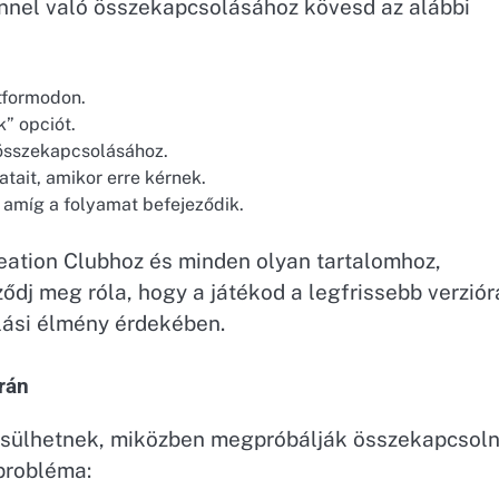
nnel való összekapcsolásához kövesd az alábbi
atformodon.
” opciót.
 összekapcsolásához.
atait, amikor erre kérnek.
, amíg a folyamat befejeződik.
eation Clubhoz és minden olyan tartalomhoz,
ődj meg róla, hogy a játékod a legfrissebb verziór
lási élmény érdekében.
rán
sülhetnek, miközben megpróbálják összekapcsoln
probléma: