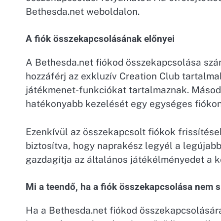
Bethesda.net weboldalon.
A fiók összekapcsolásának előnyei
A Bethesda.net fiókod összekapcsolása számo
hozzáférj az exkluzív Creation Club tartalm
játékmenet-funkciókat tartalmaznak. Másodsz
hatékonyabb kezelését egy egységes fiókon
Ezenkívül az összekapcsolt fiókok frissítése
biztosítva, hogy naprakész legyél a legújab
gazdagítja az általános játékélményedet a 
Mi a teendő, ha a fiók összekapcsolása nem s
Ha a Bethesda.net fiókod összekapcsolására t