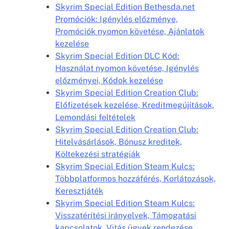
Skyrim Special Edition Bethesda.net
Promóciók: Igénylés előzménye,
Promóciók nyomon követése, Ajánlatok
kezelése
Skyrim Special Edition DLC Kód:
Használat nyomon követése, Igénylés
előzményei, Kódok kezelése
Skyrim Special Edition Creation Club:
Előfizetések kezelése, Kreditmegújítások,
Lemondási feltételek
Skyrim Special Edition Creation Club:
Hitelvásárlások, Bónusz kreditek,
Költekezési stratégiák
Skyrim Special Edition Steam Kulcs:
Többplatformos hozzáférés, Korlátozások,
Keresztjáték
Skyrim Special Edition Steam Kulcs:
Visszatérítési irányelvek, Támogatási
kapcsolatok, Vitás ügyek rendezése