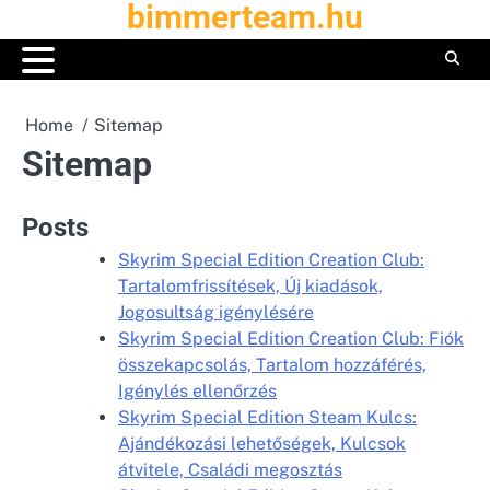
bimmerteam.hu
Skip
to
content
Home
Sitemap
Sitemap
Posts
Skyrim Special Edition Creation Club:
Tartalomfrissítések, Új kiadások,
Jogosultság igénylésére
Skyrim Special Edition Creation Club: Fiók
összekapcsolás, Tartalom hozzáférés,
Igénylés ellenőrzés
Skyrim Special Edition Steam Kulcs:
Ajándékozási lehetőségek, Kulcsok
átvitele, Családi megosztás