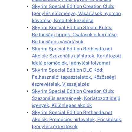
Skyrim Special Edition Creation Club:
Igénylés előzménye, Vásárlások nyomon
követése, Kreditek kezelése
Skyrim Special Edition Steam Kulcs:
Biztonsági tippek, Csalások elkerülése,
Biztonságos vásárlások
Skyrim Special Edition Bethesda.net
Akciók: Szezonális ajánlatok, Korlátozott
idejű promóciók, Igénylési folyamat
Skyrim Special Edition DLC Kód:
Felhasználói tapasztalatok, Közösségi
észrevételek, Visszajelzés
Skyrim Special Edition Creation Club:
Szezonális események, Korlátozott idejű
igények, Különleges akciók
Skyrim Special Edition Bethesda.net
Akciók: Promóciós hírlevelek, Frissítések,
Igénylési értesítések