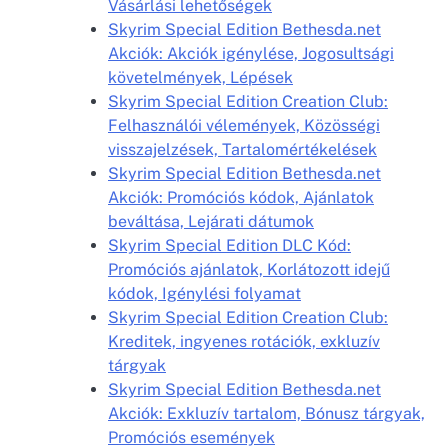
Vásárlási lehetőségek
Skyrim Special Edition Bethesda.net
Akciók: Akciók igénylése, Jogosultsági
követelmények, Lépések
Skyrim Special Edition Creation Club:
Felhasználói vélemények, Közösségi
visszajelzések, Tartalomértékelések
Skyrim Special Edition Bethesda.net
Akciók: Promóciós kódok, Ajánlatok
beváltása, Lejárati dátumok
Skyrim Special Edition DLC Kód:
Promóciós ajánlatok, Korlátozott idejű
kódok, Igénylési folyamat
Skyrim Special Edition Creation Club:
Kreditek, ingyenes rotációk, exkluzív
tárgyak
Skyrim Special Edition Bethesda.net
Akciók: Exkluzív tartalom, Bónusz tárgyak,
Promóciós események