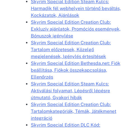
Skyrim Special Edition Steam Kulcs:
Harmadik fél webhelyein történő beváltás,
Kockázatok, Ajánlások
Skyrim Special Edition Creation Club:
Exkluzív ajánlatok, Promóciós események,
Bónuszok igénylése
Skyrim Special Edition Creation Club:
Tartalom előzetesek, Közelgő
megjelenések, Igénylés értesítések
Skyrim Special Edition Bethesda.net: Fiók
beállítása, Fiókok összekapcsolása,
Ellenőrzés
Skyrim Special Edition Steam Kulcs:
Aktiválási folyamat, Lépésről lépésre
útmutató, Gyakori hibák
Skyrim Special Edition Creation Club:
Tartalomkategóriák, Témák, Játékmenet
integráció
Skyrim Special Edition DLC Kód: