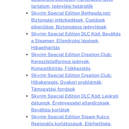
tartalom, Igénylési határidők
Skyrim Special Edition Bethesda.net:
Biztonsági intézkedések, Csalások
elkerülése, Biztonságos igénylések
Skyrim Special Edition DLC Kód: Beváltás
a Steamen, Ellenőrzési lépések,
Hibaelhárítás
Skyrim Special Edition Creation Club:
Keresztplatformos igények,
Kompatibilitás, Fiókkezelés
Skyrim Special Edition Creation Club:
Hibakeresés, Gyakori problémák,
Támogatási források
Skyrim Special Edition DLC Kód: Lejárati
dátumok, Érvényességi ellenőrzések,
Beváltási korlátok
Skyrim Special Edition Steam Kulcs:
Regionális korlátozások, Elérhetőség,